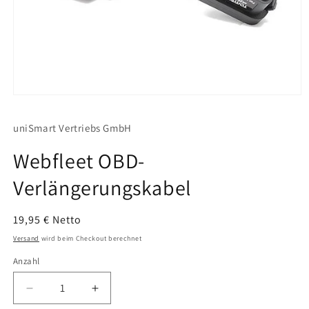
uniSmart Vertriebs GmbH
Webfleet OBD-
Verlängerungskabel
Normaler
19,95 € Netto
Preis
Versand
wird beim Checkout berechnet
Anzahl
Verringere
Erhöhe
die
die