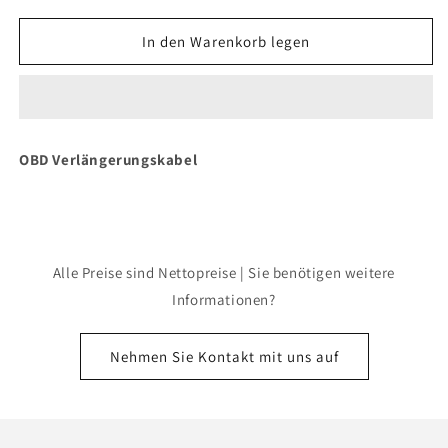
Menge
Menge
für
für
In den Warenkorb legen
Webfleet
Webfleet
OBD-
OBD-
Verlängerungskabel
Verlängerungskabel
OBD Verlängerungskabel
Alle Preise sind Nettopreise | Sie benötigen weitere
Informationen?
Nehmen Sie Kontakt mit uns auf