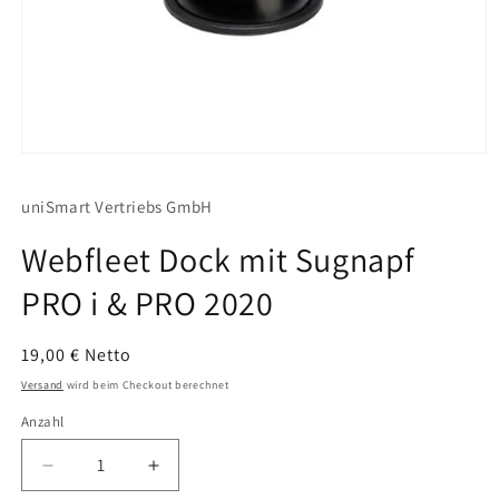
uniSmart Vertriebs GmbH
Webfleet Dock mit Sugnapf
PRO i & PRO 2020
Normaler
19,00 € Netto
Preis
Versand
wird beim Checkout berechnet
Anzahl
Verringere
Erhöhe
die
die