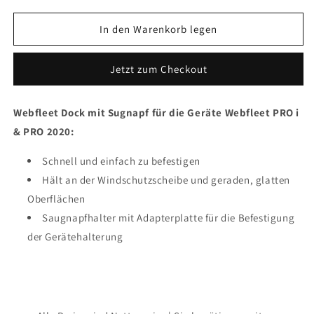
Menge
Menge
für
für
In den Warenkorb legen
Webfleet
Webfleet
Dock
Dock
Jetzt zum Checkout
mit
mit
Sugnapf
Sugnapf
PRO
PRO
Webfleet Dock mit Sugnapf für die Geräte Webfleet PRO i
i
i
& PRO 2020:
&amp;
&amp;
PRO
PRO
2020
Schnell und einfach zu befestigen
2020
Hält an der Windschutzscheibe und geraden, glatten
Oberflächen
Saugnapfhalter mit Adapterplatte für die Befestigung
der Gerätehalterung