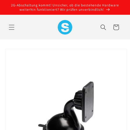
Direkt
2G-Abschaltung kommt! Unsicher, ob die bestehende Hardware
zum
weiterhin funktioniert? Wir prüfen unverbindlich!
Inhalt
Warenkorb
oduktinformationen
ringen