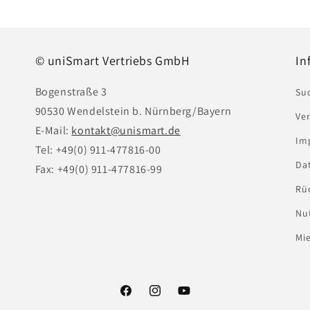
© uniSmart Vertriebs GmbH
In
Bogenstraße 3
Su
90530 Wendelstein b. Nürnberg/Bayern
Ve
E-Mail:
kontakt@unismart.de
Im
Tel: +49(0) 911-477816-00
Da
Fax: +49(0) 911-477816-99
Rü
Nu
Mie
Facebook
Instagram
YouTube