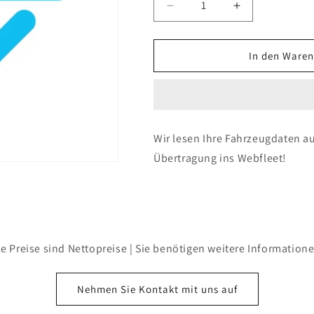
Verringere
Erhöhe
die
die
Menge
Menge
für
für
In den Waren
Anbindung
Anbindung
Fahrzeugdaten
Fahrzeugdate
(FMS)
(FMS)
Wir lesen Ihre Fahrzeugdaten a
Übertragung ins Webfleet!
le Preise sind Nettopreise | Sie benötigen weitere Information
Nehmen Sie Kontakt mit uns auf