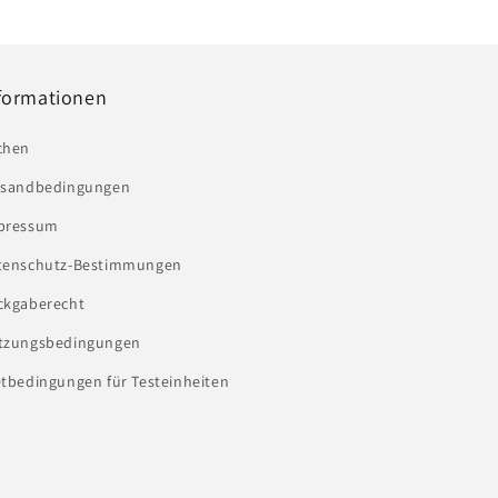
formationen
chen
rsandbedingungen
pressum
tenschutz-Bestimmungen
ckgaberecht
tzungsbedingungen
tbedingungen für Testeinheiten