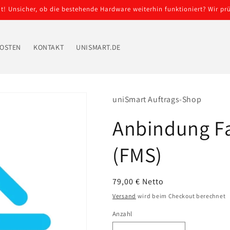
 Unsicher, ob die bestehende Hardware weiterhin funktioniert? Wir prü
OSTEN
KONTAKT
UNISMART.DE
uniSmart Auftrags-Shop
Anbindung F
(FMS)
Normaler
79,00 € Netto
Preis
Versand
wird beim Checkout berechnet
Anzahl